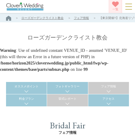
一覧
ローズガーデンクライスト教会
フェア情報
【東京開催!!】北海道リゾ
ローズガーデンクライスト教会
Warning
: Use of undefined constant VENUE_ID - assumed 'VENUE_ID'
(this will throw an Error in a future version of PHP) in
/home/horizon2025/cloverswedding.jp/public_html/fwp/wp-
content/themes/base/parts/subnav.php
on line
99
オススメポイント
フォトギャラリー
フェア情報
料金プラン
挙式レポート
アクセス
Bridal Fair
フェア情報