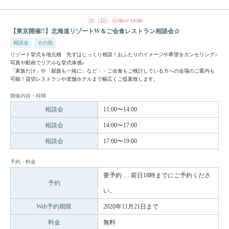
22
（日）
11:00
19:00
【東京開催!!】北海道リゾートW＆ご会食レストラン相談会☆
相談会
その他
リゾート挙式＆地元婚 先ずはじっくり相談！おふたりのイメージや希望をカンセリング♪
写真や動画でリアルな挙式体感♪
「家族だけ」や「親族も一緒に」など・・ご会食もご検討している方への会場のご案内も
可能！貸切レストランや老舗ホテルまで幅広くご提案致します。
開催内容・時間
相談会
11:00〜14:00
相談会
14:00〜17:00
相談会
17:00〜19:00
予約・料金
要予約 … 前日18時までにご予約くださ
予約
い。
Web予約期限
2020年11月21日まで
料金
無料