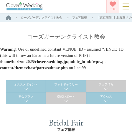
一覧
ローズガーデンクライスト教会
フェア情報
【東京開催!!】北海道リゾ
ローズガーデンクライスト教会
Warning
: Use of undefined constant VENUE_ID - assumed 'VENUE_ID'
(this will throw an Error in a future version of PHP) in
/home/horizon2025/cloverswedding.jp/public_html/fwp/wp-
content/themes/base/parts/subnav.php
on line
99
オススメポイント
フォトギャラリー
フェア情報
料金プラン
挙式レポート
アクセス
Bridal Fair
フェア情報