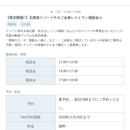
30
（月）
11:00
19:00
【東京開催!!】北海道リゾートW＆ご会食レストラン相談会☆
相談会
その他
リゾート挙式＆地元婚 先ずはじっくり相談！おふたりのイメージや希望をカンセリング♪
写真や動画でリアルな挙式体感♪
「家族だけ」や「親族も一緒に」など・・ご会食もご検討している方への会場のご案内も
可能！貸切レストランや老舗ホテルまで幅広くご提案致します。
開催内容・時間
相談会
11:00〜14:00
相談会
14:00〜17:00
相談会
17:00〜19:00
予約・料金
要予約 … 前日18時までにご予約くださ
予約
い。
Web予約期限
2020年11月29日まで
料金
無料