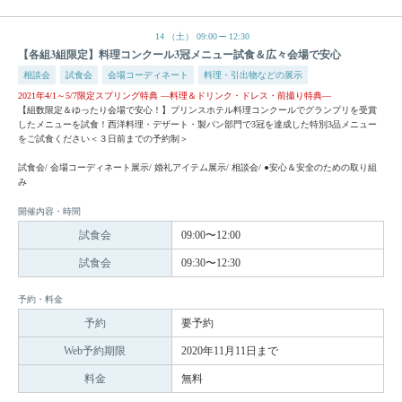
14
（土）
09:00
12:30
【各組3組限定】料理コンクール3冠メニュー試食＆広々会場で安心
相談会
試食会
会場コーディネート
料理・引出物などの展示
2021年4/1～5/7限定スプリング特典 —料理＆ドリンク・ドレス・前撮り特典—
【組数限定＆ゆったり会場で安心！】プリンスホテル料理コンクールでグランプリを受賞
したメニューを試食！西洋料理・デザート・製パン部門で3冠を達成した特別3品メニュー
をご試食ください＜３日前までの予約制＞
試食会/ 会場コーディネート展示/ 婚礼アイテム展示/ 相談会/ ●安心＆安全のための取り組
み
開催内容・時間
試食会
09:00〜12:00
試食会
09:30〜12:30
予約・料金
予約
要予約
Web予約期限
2020年11月11日まで
料金
無料