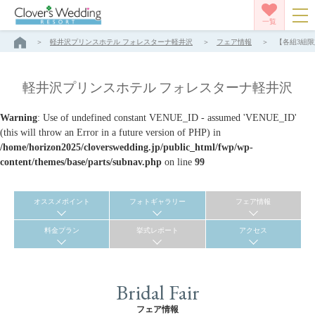
一覧
軽井沢プリンスホテル フォレスターナ軽井沢
フェア情報
【各組3組限
軽井沢プリンスホテル フォレスターナ軽井沢
Warning
: Use of undefined constant VENUE_ID - assumed 'VENUE_ID'
(this will throw an Error in a future version of PHP) in
/home/horizon2025/cloverswedding.jp/public_html/fwp/wp-
content/themes/base/parts/subnav.php
on line
99
オススメポイント
フォトギャラリー
フェア情報
料金プラン
挙式レポート
アクセス
Bridal Fair
フェア情報