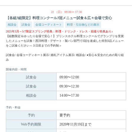
22
（日）
09:00
17:30
【各組3組限定】料理コンクール3冠メニュー試食＆広々会場で安心
相談会
試食会
会場コーディネート
料理・引出物などの展示
2021年3月～5/7限定スプリング特典：料理・ドリンク・ドレス・前撮り特典あり♪
【組数限定＆ゆったり会場で安心！】プリンスホテル料理コンクールでグランプリを受賞
したメニューを試食！西洋料理・デザート・製パン部門で3冠を達成した特別3品メニュー
をご試食ください＜３日前までの予約制＞
試食会/ 会場コーディネート展示/ 婚礼アイテム展示/ 相談会/ ●安心＆安全のための取り組
み
開催内容・時間
試食会
09:00〜12:00
試食会
09:30〜12:30
相談会
14:00〜17:30
予約・料金
予約
要予約
Web予約期限
2020年11月19日まで