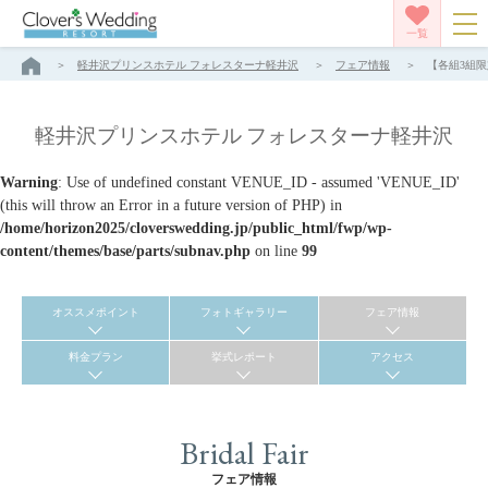
一覧
軽井沢プリンスホテル フォレスターナ軽井沢
フェア情報
【各組3組限
軽井沢プリンスホテル フォレスターナ軽井沢
Warning
: Use of undefined constant VENUE_ID - assumed 'VENUE_ID'
(this will throw an Error in a future version of PHP) in
/home/horizon2025/cloverswedding.jp/public_html/fwp/wp-
content/themes/base/parts/subnav.php
on line
99
オススメポイント
フォトギャラリー
フェア情報
料金プラン
挙式レポート
アクセス
Bridal Fair
フェア情報