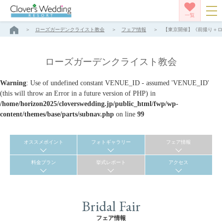
一覧
ローズガーデンクライスト教会
フェア情報
【東京開催】《前撮り＋ロー
ローズガーデンクライスト教会
Warning
: Use of undefined constant VENUE_ID - assumed 'VENUE_ID'
(this will throw an Error in a future version of PHP) in
/home/horizon2025/cloverswedding.jp/public_html/fwp/wp-
content/themes/base/parts/subnav.php
on line
99
オススメポイント
フォトギャラリー
フェア情報
料金プラン
挙式レポート
アクセス
Bridal Fair
フェア情報