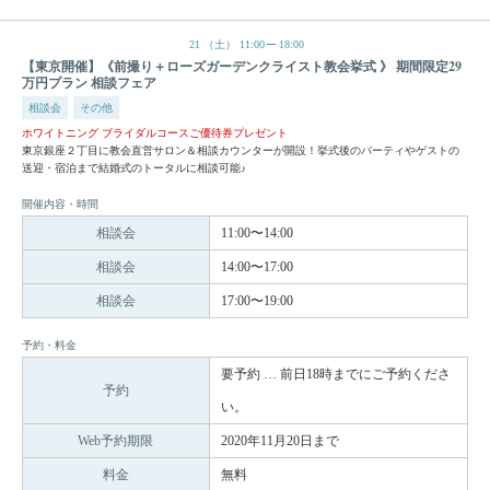
21
（土）
11:00
18:00
【東京開催】《前撮り＋ローズガーデンクライスト教会挙式 》 期間限定29
万円プラン 相談フェア
相談会
その他
ホワイトニング ブライダルコースご優待券プレゼント
東京銀座２丁目に教会直営サロン＆相談カウンターが開設！挙式後のパーティやゲストの
送迎・宿泊まで結婚式のトータルに相談可能♪
開催内容・時間
相談会
11:00〜14:00
相談会
14:00〜17:00
相談会
17:00〜19:00
予約・料金
要予約 … 前日18時までにご予約くださ
予約
い。
Web予約期限
2020年11月20日まで
料金
無料