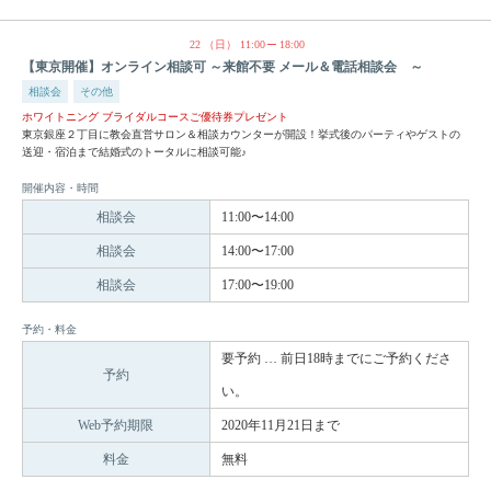
22
（日）
11:00
18:00
【東京開催】オンライン相談可 ～来館不要 メール＆電話相談会 ～
相談会
その他
ホワイトニング ブライダルコースご優待券プレゼント
東京銀座２丁目に教会直営サロン＆相談カウンターが開設！挙式後のパーティやゲストの
送迎・宿泊まで結婚式のトータルに相談可能♪
開催内容・時間
相談会
11:00〜14:00
相談会
14:00〜17:00
相談会
17:00〜19:00
予約・料金
要予約 … 前日18時までにご予約くださ
予約
い。
Web予約期限
2020年11月21日まで
料金
無料