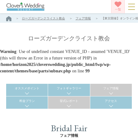
一覧
ローズガーデンクライスト教会
フェア情報
【東京開催】オンライン相談
ローズガーデンクライスト教会
Warning
: Use of undefined constant VENUE_ID - assumed 'VENUE_ID'
(this will throw an Error in a future version of PHP) in
/home/horizon2025/cloverswedding.jp/public_html/fwp/wp-
content/themes/base/parts/subnav.php
on line
99
オススメポイント
フォトギャラリー
フェア情報
料金プラン
挙式レポート
アクセス
Bridal Fair
フェア情報