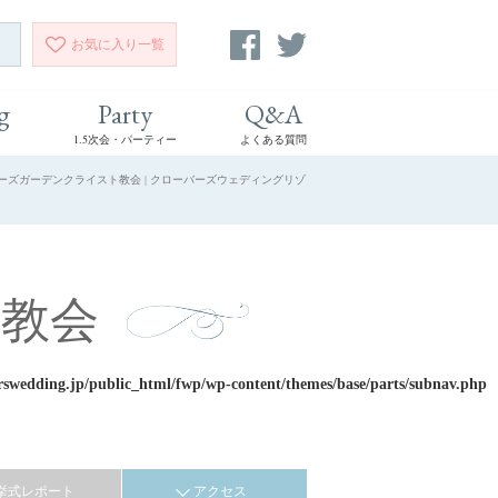
お気に入り
一覧
g
Party
Q&A
1.5次会・パーティー
よくある質問
ローズガーデンクライスト教会 | クローバーズウェディングリゾ
教会
rswedding.jp/public_html/fwp/wp-content/themes/base/parts/subnav.php
挙式レポート
アクセス