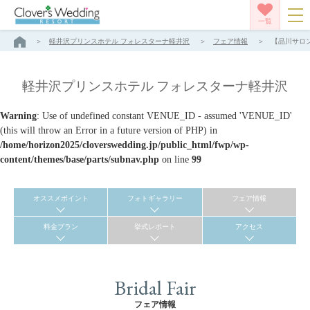
一覧
軽井沢プリンスホテル フォレスターナ軽井沢
フェア情報
【品川サロン
軽井沢プリンスホテル フォレスターナ軽井沢
Warning
: Use of undefined constant VENUE_ID - assumed 'VENUE_ID'
(this will throw an Error in a future version of PHP) in
/home/horizon2025/cloverswedding.jp/public_html/fwp/wp-
content/themes/base/parts/subnav.php
on line
99
オススメポイント
フォトギャラリー
フェア情報
料金プラン
挙式レポート
アクセス
Bridal Fair
フェア情報