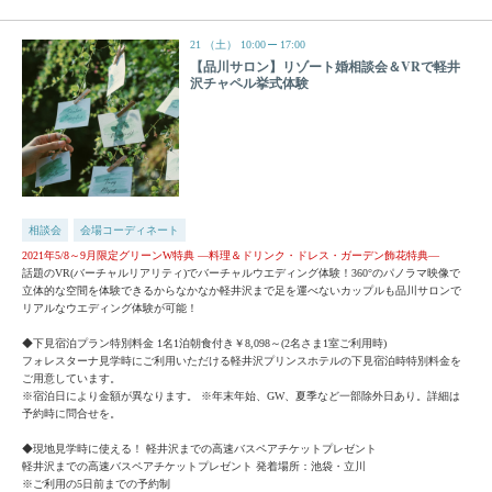
21
（土）
10:00
17:00
【品川サロン】リゾート婚相談会＆VRで軽井
沢チャペル挙式体験
相談会
会場コーディネート
2021年5/8～9月限定グリーンW特典 —料理＆ドリンク・ドレス・ガーデン飾花特典—
話題のVR(バーチャルリアリティ)でバーチャルウエディング体験！360°のパノラマ映像で
立体的な空間を体験できるからなかなか軽井沢まで足を運べないカップルも品川サロンで
リアルなウエディング体験が可能！
◆下見宿泊プラン特別料金 1名1泊朝食付き￥8,098～(2名さま1室ご利用時)
フォレスターナ見学時にご利用いただける軽井沢プリンスホテルの下見宿泊時特別料金を
ご用意しています。
※宿泊日により金額が異なります。 ※年末年始、GW、夏季など一部除外日あり。詳細は
予約時に問合せを。
◆現地見学時に使える！ 軽井沢までの高速バスペアチケットプレゼント
軽井沢までの高速バスペアチケットプレゼント 発着場所：池袋・立川
※ご利用の5日前までの予約制