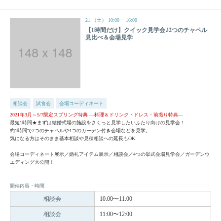
21
（土）
10:00
16:00
【1時間だけ】クイック見学会♪2つのチャペル
見比べ＆会場見学
相談会
試食会
会場コーディネート
2021年3月～5/7限定スプリング特典 —料理＆ドリンク・ドレス・前撮り特典—
最短1時間★まずは結婚式場の施設をさくっと見学したいふたり向けの見学会！
約1時間で2つのチャペルや4つのガーデン付き会場などを見学。
気になる方はそのまま基本相談や見積相談への延長もOK
会場コーディネート展示／婚礼アイテム展示／相談会／4つの挙式会場見学会／ガーデンウ
エディング大公開！
開催内容・時間
相談会
10:00〜11:00
相談会
11:00〜12:00