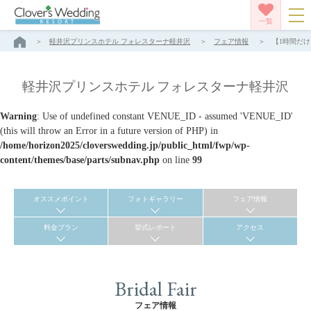
一覧
軽井沢プリンスホテル フォレスターナ軽井沢
フェア情報
【1時間だけ
軽井沢プリンスホテル フォレスターナ軽井沢
Warning
: Use of undefined constant VENUE_ID - assumed 'VENUE_ID'
(this will throw an Error in a future version of PHP) in
/home/horizon2025/cloverswedding.jp/public_html/fwp/wp-
content/themes/base/parts/subnav.php
on line
99
オススメポイント
フォトギャラリー
フェア情報
料金プラン
挙式レポート
アクセス
Bridal Fair
フェア情報