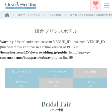
一覧
鎌倉プリンスホテル
フェア情報
大人気♪フォトW相談会☆鎌倉の絶景の
鎌倉プリンスホテル
Warning
: Use of undefined constant VENUE_ID - assumed 'VENUE_ID'
(this will throw an Error in a future version of PHP) in
/home/horizon2025/cloverswedding.jp/public_html/fwp/wp-
content/themes/base/parts/subnav.php
on line
99
オススメポイント
フォトギャラリー
フェア情報
料金プラン
挙式レポート
アクセス
Bridal Fair
フェア情報