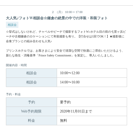
２
（月）
10:00
17:00
大人気♪フォトW相談会☆鎌倉の絶景の中での洋装・和装フォト
相談会
☆挙式はしないけれど、チャペルやビーチで撮影するフォトW♪ホテル目の前の七里ヶ浜ビ
ーチや古都鎌倉のロケーションにて和装撮影も有り。【打合せは1回でOK！】★撮影後に
会食プランとの組み合わせも人気♪
プリンスホテルでは、お客さまにより安全で清潔な空間で快適にご滞在いただけるよう、
新たな衛生・消毒基準「Prince Safety Commitment」を策定し、導入いたしました。
開催内容・時間
相談会
10:00〜12:00
相談会
14:00〜16:00
予約・料金
予約
要予約
Web予約期限
2020年11月01日まで
料金
無料