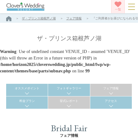
一覧
ザ・プリンス箱根芦ノ湖
フェア情報
『ご列席者がお喜びになられる引出
ザ・プリンス箱根芦ノ湖
Warning
: Use of undefined constant VENUE_ID - assumed 'VENUE_ID'
(this will throw an Error in a future version of PHP) in
/home/horizon2025/cloverswedding.jp/public_html/fwp/wp-
content/themes/base/parts/subnav.php
on line
99
オススメポイント
フォトギャラリー
フェア情報
料金プラン
挙式レポート
アクセス
Bridal Fair
フェア情報