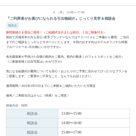
９
（月）
13:00
17:00
『ご列席者がお喜びになられる引出物紹介』じっくり見学＆相談会
相談会
新郎新婦さま宿泊ご招待！（ご結婚式当日または前日、１泊ご朝食付き）
初めて式場見学の方も安心♪若手プランナーならではアドバイスとご準備から費用、ご当日
までのご相談をしっかりとサポートいたします。今回のおすすめはホテルオリジナル特製
フルーツケーキ♪引出物にいかがですか♪
有名建築家が手掛けた自慢の館内をご案内。館内の数多くのフォトスポットをご紹介♪
《ご家族皆様と記念写真はいかがですか》
気になる結婚式の費用についても安心！おふたりのご予算に合わせてぴったりなプランを
ご提案します。ご要望やご不安なこと、なんでもお話ください。
適用期間／2021年3月31日までにご来館＆ご成約いただいた方限定
備考／ご来館当日はさらに《特典》をご用意！
開催内容・時間
相談会
13:00〜15:00
相談会
14:00〜16:00
相談会
15:00〜17:00