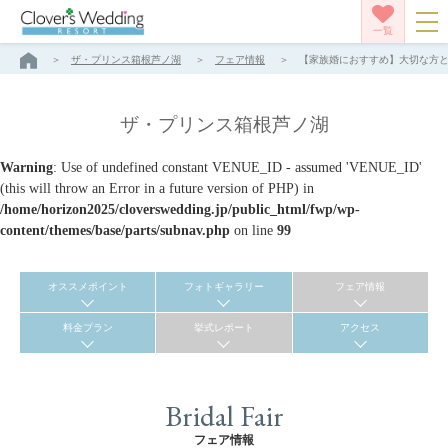
一覧
ザ・プリンス箱根芦ノ湖
フェア情報
【家族婚におすすめ】大切な方との
ザ・プリンス箱根芦ノ湖
Warning
: Use of undefined constant VENUE_ID - assumed 'VENUE_ID'
(this will throw an Error in a future version of PHP) in
/home/horizon2025/cloverswedding.jp/public_html/fwp/wp-
content/themes/base/parts/subnav.php
on line
99
オススメポイント
フォトギャラリー
フェア情報
料金プラン
挙式レポート
アクセス
Bridal Fair
フェア情報