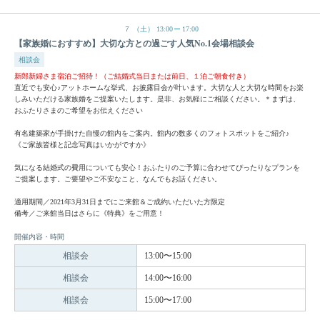
７
（土）
13:00
17:00
【家族婚におすすめ】大切な方との過ごす人気No.1会場相談会
相談会
新郎新婦さま宿泊ご招待！（ご結婚式当日または前日、１泊ご朝食付き）
直近でも安心♪アットホームな挙式、お披露目会が叶います。大切な人と大切な時間をお楽
しみいただける家族婚をご提案いたします。是非、お気軽にご相談ください。＊まずは、
おふたりさまのご希望をお伝えください
有名建築家が手掛けた自慢の館内をご案内。館内の数多くのフォトスポットをご紹介♪
《ご家族皆様と記念写真はいかがですか》
気になる結婚式の費用についても安心！おふたりのご予算に合わせてぴったりなプランを
ご提案します。ご要望やご不安なこと、なんでもお話ください。
適用期間／2021年3月31日までにご来館＆ご成約いただいた方限定
備考／ご来館当日はさらに《特典》をご用意！
開催内容・時間
相談会
13:00〜15:00
相談会
14:00〜16:00
相談会
15:00〜17:00