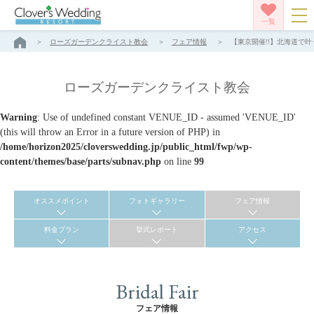
一覧
ローズガーデンクライスト教会
フェア情報
【東京開催!!】北海道で叶
ローズガーデンクライスト教会
Warning
: Use of undefined constant VENUE_ID - assumed 'VENUE_ID'
(this will throw an Error in a future version of PHP) in
/home/horizon2025/cloverswedding.jp/public_html/fwp/wp-
content/themes/base/parts/subnav.php
on line
99
オススメポイント
フォトギャラリー
フェア情報
料金プラン
挙式レポート
アクセス
Bridal Fair
フェア情報