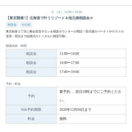
５
（土）
11:00
19:00
【東京開催!!】北海道で叶うリゾート＆地元婚相談会☆
相談会
その他
東京銀座２丁目に教会直営サロン＆相談カウンターが開設！挙式後のパーティやゲストの
送迎・宿泊まで結婚式のトータルに相談可能♪
開催内容・時間
相談会
11:00〜14:00
相談会
14:00〜17:00
相談会
17:00〜19:00
予約・料金
要予約 … 前日18時までにご予約くださ
予約
い。
Web予約期限
2020年12月04日まで
料金
無料