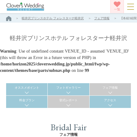
一覧
軽井沢プリンスホテル フォレスターナ軽井沢
フェア情報
【各組3組限
軽井沢プリンスホテル フォレスターナ軽井沢
Warning
: Use of undefined constant VENUE_ID - assumed 'VENUE_ID'
(this will throw an Error in a future version of PHP) in
/home/horizon2025/cloverswedding.jp/public_html/fwp/wp-
content/themes/base/parts/subnav.php
on line
99
オススメポイント
フォトギャラリー
フェア情報
料金プラン
挙式レポート
アクセス
Bridal Fair
フェア情報