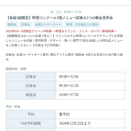
26
（土）
09:00
17:30
【各組3組限定】料理コンクール3冠メニュー試食＆2つの教会見学会
相談会
試食会
会場コーディネート
料理・引出物などの展示
2021年5/8～9月限定グリーンW特典 —料理＆ドリンク・ドレス・ガーデン飾花特典—
【組数限定＆ゆったり会場で安心！】プリンスホテル料理コンクールでグランプリを受賞
したメニューを試食！西洋料理・デザート・製パン部門で3冠を達成した特別3品メニュー
をご試食ください＜３日前までの予約制＞
試食会/ 会場コーディネート展示/ 婚礼アイテム展示/ 相談会/ ●安心＆安全のための取り組
み
開催内容・時間
試食会
09:00〜12:00
試食会
09:30〜12:30
相談会
14:00〜17:30
予約・料金
予約
要予約
Web予約期限
2020年12月22日まで