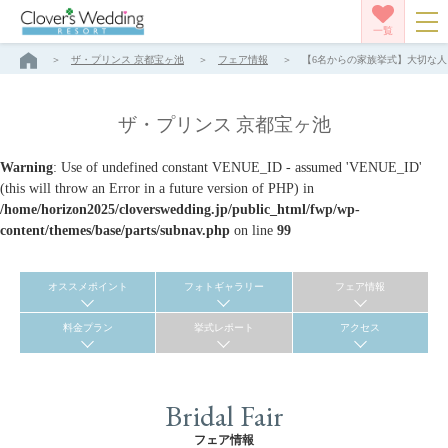
一覧
ザ・プリンス 京都宝ヶ池
フェア情報
【6名からの家族挙式】大切な人と
ザ・プリンス 京都宝ヶ池
Warning
: Use of undefined constant VENUE_ID - assumed 'VENUE_ID'
(this will throw an Error in a future version of PHP) in
/home/horizon2025/cloverswedding.jp/public_html/fwp/wp-
content/themes/base/parts/subnav.php
on line
99
オススメポイント
フォトギャラリー
フェア情報
料金プラン
挙式レポート
アクセス
Bridal Fair
フェア情報