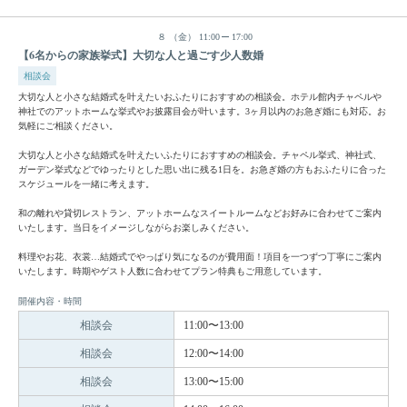
８
（金）
11:00
17:00
【6名からの家族挙式】大切な人と過ごす少人数婚
相談会
大切な人と小さな結婚式を叶えたいおふたりにおすすめの相談会。ホテル館内チャペルや
神社でのアットホームな挙式やお披露目会が叶います。3ヶ月以内のお急ぎ婚にも対応。お
気軽にご相談ください。
大切な人と小さな結婚式を叶えたいふたりにおすすめの相談会。チャペル挙式、神社式、
ガーデン挙式などでゆったりとした思い出に残る1日を。お急ぎ婚の方もおふたりに合った
スケジュールを一緒に考えます。
和の離れや貸切レストラン、アットホームなスイートルームなどお好みに合わせてご案内
いたします。当日をイメージしながらお楽しみください。
料理やお花、衣裳…結婚式でやっぱり気になるのが費用面！項目を一つずつ丁寧にご案内
いたします。時期やゲスト人数に合わせてプラン特典もご用意しています。
開催内容・時間
相談会
11:00〜13:00
相談会
12:00〜14:00
相談会
13:00〜15:00