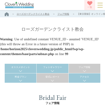
一覧
ローズガーデンクライスト教会
フェア情報
【東京開催】オンライン相談
ローズガーデンクライスト教会
Warning
: Use of undefined constant VENUE_ID - assumed 'VENUE_ID'
(this will throw an Error in a future version of PHP) in
/home/horizon2025/cloverswedding.jp/public_html/fwp/wp-
content/themes/base/parts/subnav.php
on line
99
オススメポイント
フォトギャラリー
フェア情報
料金プラン
挙式レポート
アクセス
Bridal Fair
フェア情報