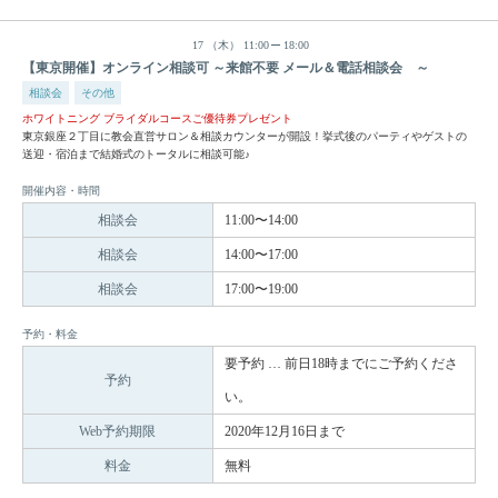
17
（木）
11:00
18:00
【東京開催】オンライン相談可 ～来館不要 メール＆電話相談会 ～
相談会
その他
ホワイトニング ブライダルコースご優待券プレゼント
東京銀座２丁目に教会直営サロン＆相談カウンターが開設！挙式後のパーティやゲストの
送迎・宿泊まで結婚式のトータルに相談可能♪
開催内容・時間
相談会
11:00〜14:00
相談会
14:00〜17:00
相談会
17:00〜19:00
予約・料金
要予約 … 前日18時までにご予約くださ
予約
い。
Web予約期限
2020年12月16日まで
料金
無料