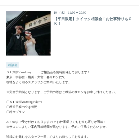
10
（水）
11:00
20:00
【平日限定】クイック相談会！お仕事帰りもＯ
Ｋ！
相談会
ＳＬ大樹×Wedding・・・ご相談会を随時開催しております！
東京・宇都宮・横浜・大宮 各サロンにて
現地をよく知るスタッフがご案内いたします。
※完全予約制となります。ご予約の際はご希望のサロンをお申し付けください。
〇ＳＬ大樹Weddingの魅力
〇希望日程の空き状況
〇料金プラン
20：00まで受け付けておりますので お仕事帰りでもお立ち寄りが可能！
※サロンによりご案内可能時間が異なります。予めご了承くださいませ。
皆様のお越しをスタッフ一同、心よりお待ちしております。