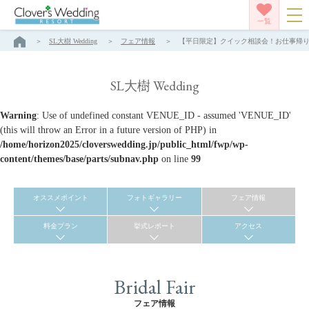
一覧
SL大樹 Wedding
フェア情報
【平日限定】クイック相談会！お仕事帰りもＯＫ！
SL大樹 Wedding
Warning
: Use of undefined constant VENUE_ID - assumed 'VENUE_ID'
(this will throw an Error in a future version of PHP) in
/home/horizon2025/cloverswedding.jp/public_html/fwp/wp-
content/themes/base/parts/subnav.php
on line
99
オススメポイント
フォトギャラリー
フェア情報
料金プラン
挙式レポート
アクセス
Bridal Fair
フェア情報