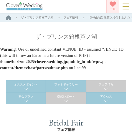
一覧
ザ・プリンス箱根芦ノ湖
フェア情報
【神秘の森 散策入場付】おふたり
ザ・プリンス箱根芦ノ湖
Warning
: Use of undefined constant VENUE_ID - assumed 'VENUE_ID'
(this will throw an Error in a future version of PHP) in
/home/horizon2025/cloverswedding.jp/public_html/fwp/wp-
content/themes/base/parts/subnav.php
on line
99
オススメポイント
フォトギャラリー
フェア情報
料金プラン
挙式レポート
アクセス
Bridal Fair
フェア情報