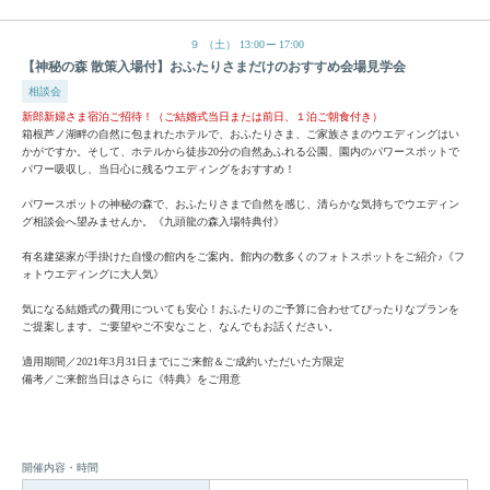
９
（土）
13:00
17:00
【神秘の森 散策入場付】おふたりさまだけのおすすめ会場見学会
相談会
新郎新婦さま宿泊ご招待！（ご結婚式当日または前日、１泊ご朝食付き）
箱根芦ノ湖畔の自然に包まれたホテルで、おふたりさま、ご家族さまのウエディングはい
かがですか。そして、ホテルから徒歩20分の自然あふれる公園、園内のパワースポットで
パワー吸収し、当日心に残るウエディングをおすすめ！
パワースポットの神秘の森で、おふたりさまで自然を感じ、清らかな気持ちでウエディン
グ相談会へ望みませんか。《九頭龍の森入場特典付》
有名建築家が手掛けた自慢の館内をご案内。館内の数多くのフォトスポットをご紹介♪《フ
ォトウエディングに大人気》
気になる結婚式の費用についても安心！おふたりのご予算に合わせてぴったりなプランを
ご提案します。ご要望やご不安なこと、なんでもお話ください。
適用期間／2021年3月31日までにご来館＆ご成約いただいた方限定
備考／ご来館当日はさらに《特典》をご用意
開催内容・時間