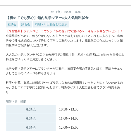
29
（金）
10:30
16:00
【初めてでも安心】館内見学ツアー×大人気無料試食
相談会
試食会
料理・引出物などの展示
【来館特典】ホテルロビーラウンジ「水の音」にて選べるケーキセット券をプレゼント！
会場見学が初めて、何も分からないから色々と教えてほしい！というお二人さまへ。当ホ
テルで叶う結婚式について詳しく丁寧にご案内いたします。組数限定のためゆっくりと館
内見学やご相談もいただけます。
大人気のホテルランチを2名さま分無料でご用意！旬・産地・生産者にこだわった自慢のお
料理をごゆっくりとお楽しみください。
ホテル館内見学ツアーにプランナーがご案内。披露宴会場の雰囲気や設え、導線をチェッ
クして当日のイメージを膨らませよう！
料理やお花、衣裳…結婚式でやっぱり気になるのは費用面！いったいどのくらいかかるの
か、ひとつずつ丁寧にご案内いたします。時期やゲスト人数に合わせてプラン特典もあ
り。
開催内容・時間
相談会
10:30〜13:30
相談会
11:00〜14:00
相談会
12:00〜15:00