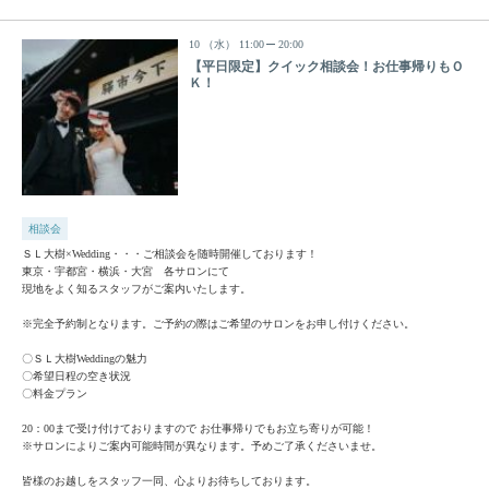
10
（水）
11:00
20:00
【平日限定】クイック相談会！お仕事帰りもＯ
Ｋ！
相談会
ＳＬ大樹×Wedding・・・ご相談会を随時開催しております！
東京・宇都宮・横浜・大宮 各サロンにて
現地をよく知るスタッフがご案内いたします。
※完全予約制となります。ご予約の際はご希望のサロンをお申し付けください。
〇ＳＬ大樹Weddingの魅力
〇希望日程の空き状況
〇料金プラン
20：00まで受け付けておりますので お仕事帰りでもお立ち寄りが可能！
※サロンによりご案内可能時間が異なります。予めご了承くださいませ。
皆様のお越しをスタッフ一同、心よりお待ちしております。