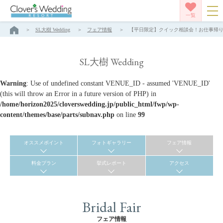
一覧
SL大樹 Wedding
フェア情報
【平日限定】クイック相談会！お仕事帰りもＯＫ！
SL大樹 Wedding
Warning
: Use of undefined constant VENUE_ID - assumed 'VENUE_ID'
(this will throw an Error in a future version of PHP) in
/home/horizon2025/cloverswedding.jp/public_html/fwp/wp-
content/themes/base/parts/subnav.php
on line
99
オススメポイント
フォトギャラリー
フェア情報
料金プラン
挙式レポート
アクセス
Bridal Fair
フェア情報