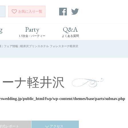
お気に入り
一覧
g
Party
Q&A
1.5次会・パーティー
よくある質問
| フェア情報 | 軽井沢プリンスホテル フォレスターナ軽井沢
ターナ軽井沢
rswedding.jp/public_html/fwp/wp-content/themes/base/parts/subnav.php
挙式レポート
アクセス