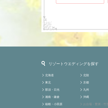
リゾートウエディングを探す
北海道
北陸
東北
京都
那須・日光
九州
湘南・鎌倉
沖縄
箱根・小田原
お台場・豊洲・竹