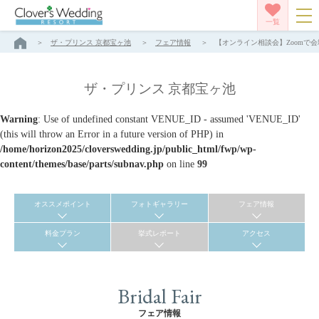
一覧
ザ・プリンス 京都宝ヶ池
フェア情報
【オンライン相談会】Zoomで会
ザ・プリンス 京都宝ヶ池
Warning
: Use of undefined constant VENUE_ID - assumed 'VENUE_ID'
(this will throw an Error in a future version of PHP) in
/home/horizon2025/cloverswedding.jp/public_html/fwp/wp-
content/themes/base/parts/subnav.php
on line
99
オススメポイント
フォトギャラリー
フェア情報
料金プラン
挙式レポート
アクセス
Bridal Fair
フェア情報