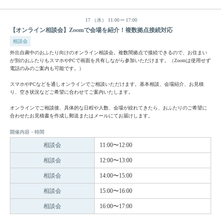
17
（水）
11:00
17:00
【オンライン相談会】Zoomで会場を紹介！複数拠点接続対応
相談会
外出自粛中のおふたり向けのオンライン相談会。複数間拠点で接続できるので、お住まい
が別のおふたりもスマホやPCで画面を共有しながら参加いただけます。（Zoomは使用せず
電話のみのご案内も可能です。）
スマホやPCなどを通しオンラインでご相談いただけます。基本相談、会場紹介、お見積
り、空き状況などご希望に合わせてご案内いたします。
オンラインでご相談後、具体的な日程や人数、会場が絞れてきたら、おふたりのご希望に
合わせたお見積書を作成し郵送またはメールにてお届けします。
開催内容・時間
相談会
11:00〜12:00
相談会
12:00〜13:00
相談会
14:00〜15:00
相談会
15:00〜16:00
相談会
16:00〜17:00