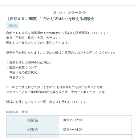
29
（木）
10:00
20:00
【自然＆ＳＬ満喫】こだわりWeddingを叶える相談会
相談会
自然とＳＬ大樹を満喫頂けるWeddingのご相談会を随時開催しております！
東京・宇都宮・横浜・大宮 各サロンにて
現地をよく知るスタッフがご案内いたします。
※完全予約制となります。ご予約の際はご希望のサロンをお申し付けください。
・自然＆ＳＬ大樹Weddingの魅力
・髪型や衣裳について
・希望日程の空き状況
・料金プラン
20：00まで受け付けておりますので お仕事帰りでもお立ち寄りが可能！
※サロンによりご案内可能時間が異なります。予めご了承くださいませ。
皆様のお越しをスタッフ一同、心よりお待ちしております。
開催内容・時間
相談会
10:00〜12:00
相談会
12:00〜14:00