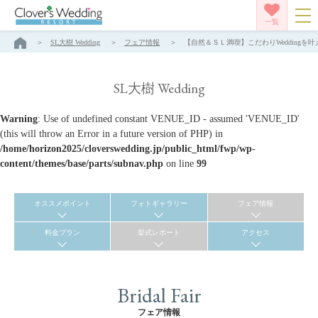
一覧
SL大樹 Wedding
フェア情報
【自然＆ＳＬ満喫】こだわりWeddingを叶える
SL大樹 Wedding
Warning
: Use of undefined constant VENUE_ID - assumed 'VENUE_ID'
(this will throw an Error in a future version of PHP) in
/home/horizon2025/cloverswedding.jp/public_html/fwp/wp-
content/themes/base/parts/subnav.php
on line
99
オススメポイント
フォトギャラリー
フェア情報
料金プラン
挙式レポート
アクセス
Bridal Fair
フェア情報