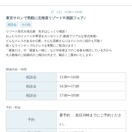
27
（土）
11:00
19:00
東京サロンで気軽に北海道リゾートW相談フェア♪
相談会
その他
リゾート挙式＆地元婚 先ずはじっくり相談！
おふたりのイメージや希望をカンセリング♪動画でリアルな挙式体感♪
どんなドレスがあるか心配...そんな花嫁さんにはドレスのご紹介も可能！
様々なラインナップのドレスを実際にご覧頂けます！
「家族だけ」や「親族も一緒に」など50名様までのご会食を検討している方から
大人数様のご結婚式のご検討の方まで、幅広くご案内いたします♪
開催内容・時間
相談会
11:00〜14:00
相談会
14:30〜17:00
相談会
17:00〜19:00
予約・料金
要予約 … 前日18時までにご予約くださ
予約
い。