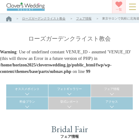
一覧
ローズガーデンクライスト教会
フェア情報
東京サロンで気軽に北海道リ
ローズガーデンクライスト教会
Warning
: Use of undefined constant VENUE_ID - assumed 'VENUE_ID'
(this will throw an Error in a future version of PHP) in
/home/horizon2025/cloverswedding.jp/public_html/fwp/wp-
content/themes/base/parts/subnav.php
on line
99
オススメポイント
フォトギャラリー
フェア情報
料金プラン
挙式レポート
アクセス
Bridal Fair
フェア情報