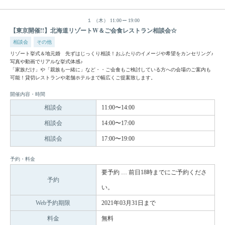
１
（木）
11:00
19:00
【東京開催!!】北海道リゾートW＆ご会食レストラン相談会☆
相談会
その他
リゾート挙式＆地元婚 先ずはじっくり相談！おふたりのイメージや希望をカンセリング♪
写真や動画でリアルな挙式体感♪
「家族だけ」や「親族も一緒に」など・・ご会食もご検討している方への会場のご案内も
可能！貸切レストランや老舗ホテルまで幅広くご提案致します。
開催内容・時間
相談会
11:00〜14:00
相談会
14:00〜17:00
相談会
17:00〜19:00
予約・料金
要予約 … 前日18時までにご予約くださ
予約
い。
Web予約期限
2021年03月31日まで
料金
無料