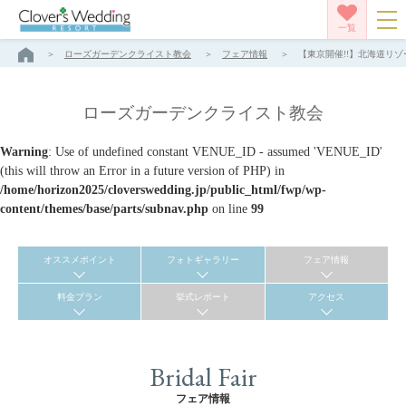
一覧
ローズガーデンクライスト教会
フェア情報
【東京開催!!】北海道リゾ
ローズガーデンクライスト教会
Warning
: Use of undefined constant VENUE_ID - assumed 'VENUE_ID'
(this will throw an Error in a future version of PHP) in
/home/horizon2025/cloverswedding.jp/public_html/fwp/wp-
content/themes/base/parts/subnav.php
on line
99
オススメポイント
フォトギャラリー
フェア情報
料金プラン
挙式レポート
アクセス
Bridal Fair
フェア情報