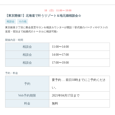
18
（日）
11:00
19:00
【東京開催!!】北海道で叶うリゾート＆地元婚相談会☆
相談会
その他
東京銀座２丁目に教会直営サロン＆相談カウンターが開設！挙式後のパーティやゲストの
送迎・宿泊まで結婚式のトータルに相談可能♪
開催内容・時間
相談会
11:00〜14:00
相談会
14:00〜17:00
相談会
17:00〜19:00
予約・料金
要予約 … 前日18時までにご予約くださ
予約
い。
Web予約期限
2021年04月17日まで
料金
無料