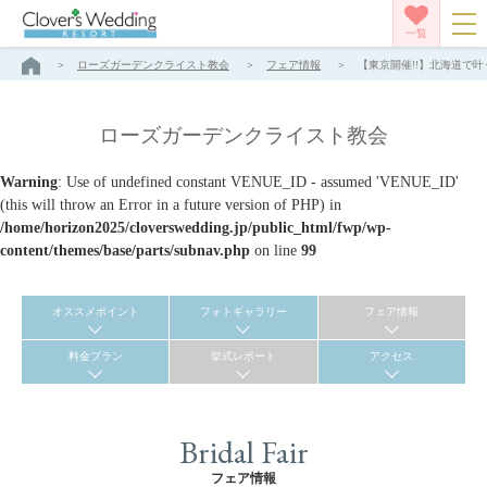
一覧
ローズガーデンクライスト教会
フェア情報
【東京開催!!】北海道で叶
ローズガーデンクライスト教会
Warning
: Use of undefined constant VENUE_ID - assumed 'VENUE_ID'
(this will throw an Error in a future version of PHP) in
/home/horizon2025/cloverswedding.jp/public_html/fwp/wp-
content/themes/base/parts/subnav.php
on line
99
オススメポイント
フォトギャラリー
フェア情報
料金プラン
挙式レポート
アクセス
Bridal Fair
フェア情報