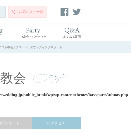
お気に入り
一覧
g
Party
Q&A
1.5次会・パーティー
よくある質問
イスト教会 | クローバーズウェディングリゾート
教会
rswedding.jp/public_html/fwp/wp-content/themes/base/parts/subnav.php
挙式レポート
アクセス