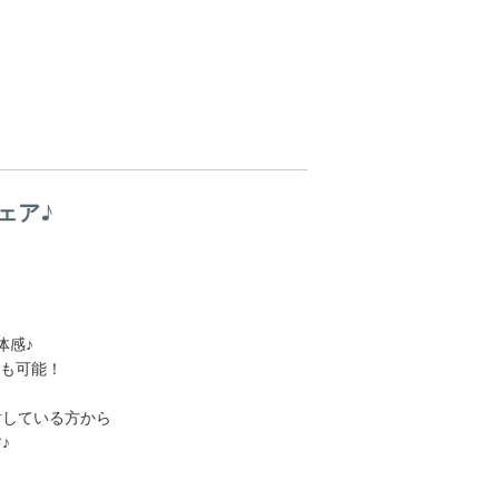
ェア♪
体感♪
介も可能！
討している方から
♪