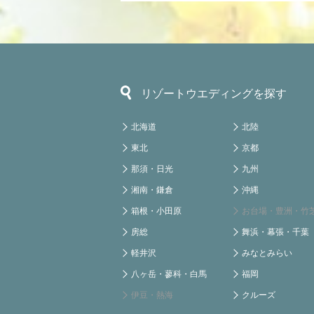
リゾートウエディングを探す
北海道
北陸
東北
京都
那須・日光
九州
湘南・鎌倉
沖縄
箱根・小田原
お台場・豊洲・竹
房総
舞浜・幕張・千葉
軽井沢
みなとみらい
八ヶ岳・蓼科・白馬
福岡
伊豆・熱海
クルーズ