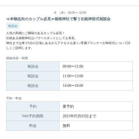
６
（木）
09:00
16:00
≪本物志向のカップル必見≫箱根神社で誓う伝統神前式相談会
相談会
人気の和婚にご興味のあるカップル必見！
伝統ある箱根神社はパワースポットとしても有名。
神社までは車で5分の立地にあるからアクセスも楽々♪専属プランナーが神前式について詳
しくご説明します。
開催内容・時間
相談会
09:00〜11:00
相談会
11:00〜13:00
相談会
14:00〜16:00
予約・料金
予約
要予約
Web予約期限
2021年05月03日まで
料金
無料