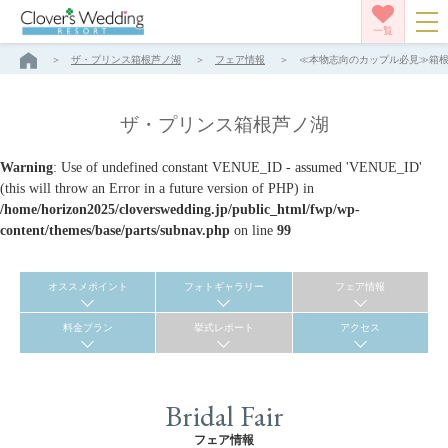
一覧
ザ・プリンス箱根芦ノ湖
フェア情報
≪本物志向のカップル必見≫箱根神
ザ・プリンス箱根芦ノ湖
Warning
: Use of undefined constant VENUE_ID - assumed 'VENUE_ID'
(this will throw an Error in a future version of PHP) in
/home/horizon2025/cloverswedding.jp/public_html/fwp/wp-
content/themes/base/parts/subnav.php
on line
99
オススメポイント
フォトギャラリー
フェア情報
料金プラン
挙式レポート
アクセス
Bridal Fair
フェア情報