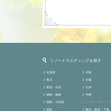
リゾートウエディングを探す
北海道
北陸
東北
京都
那須・日光
九州
湘南・鎌倉
沖縄
箱根・小田原
お台場・豊洲・竹
房総
舞浜・幕張・千葉