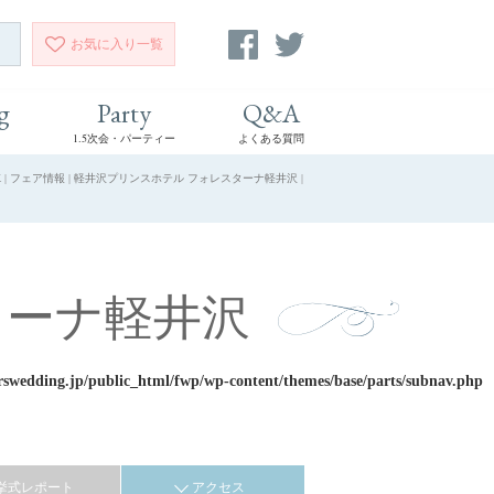
お気に入り
一覧
g
Party
Q&A
1.5次会・パーティー
よくある質問
 フェア情報 | 軽井沢プリンスホテル フォレスターナ軽井沢 |
ターナ軽井沢
rswedding.jp/public_html/fwp/wp-content/themes/base/parts/subnav.php
挙式レポート
アクセス