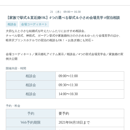
21
（水）
09:00
16:30
【家族で挙式＆直近婚OK】4つの選べる挙式＆小さめ会場見学 #宿泊相談
相談会
会場コーディネート
大切な人と小さな結婚式を叶えたいふたりにおすすめ相談会。
チャペル挙式、神前式、ガーデン挙式や家族婚向けの小さめ＆ゆったり会場見学のほか、
軽井沢プリンスホテルでの宿泊の相談もOK！＜お急ぎ婚にも対応＞
会場コーディネート／展示婚礼アイテム展示／相談会／4つの挙式会場見学会／家族婚の実
例大公開
開催内容・時間
相談会
09:00〜11:00
相談会
09:30〜11:30
相談会
14:00〜16:30
予約・料金
予約
要予約
Web予約期限
2021年04月18日まで