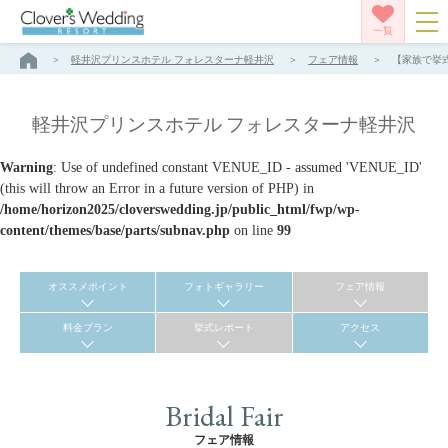
一覧
軽井沢プリンスホテル フォレスターナ軽井沢
フェア情報
【家族で挙式
軽井沢プリンスホテル フォレスターナ軽井沢
Warning
: Use of undefined constant VENUE_ID - assumed 'VENUE_ID'
(this will throw an Error in a future version of PHP) in
/home/horizon2025/cloverswedding.jp/public_html/fwp/wp-
content/themes/base/parts/subnav.php
on line
99
オススメポイント
フォトギャラリー
フェア情報
料金プラン
挙式レポート
アクセス
Bridal Fair
フェア情報