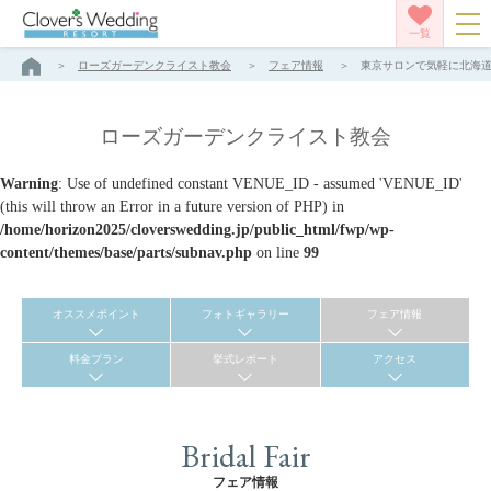
一覧
ローズガーデンクライスト教会
フェア情報
東京サロンで気軽に北海道リ
ローズガーデンクライスト教会
Warning
: Use of undefined constant VENUE_ID - assumed 'VENUE_ID'
(this will throw an Error in a future version of PHP) in
/home/horizon2025/cloverswedding.jp/public_html/fwp/wp-
content/themes/base/parts/subnav.php
on line
99
オススメポイント
フォトギャラリー
フェア情報
料金プラン
挙式レポート
アクセス
Bridal Fair
フェア情報