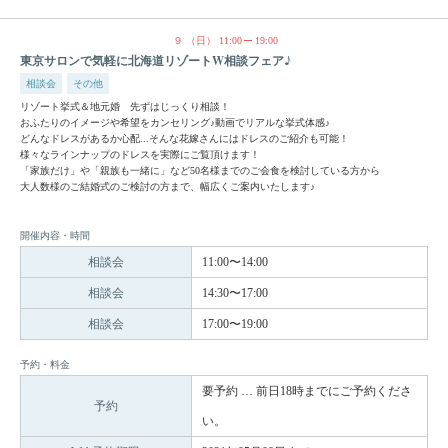
９
（日）
11:00
19:00
東京サロンで気軽に北海道リゾートW相談フェア♪
相談会
その他
リゾート挙式＆地元婚 先ずはじっくり相談！
おふたりのイメージや希望をカンセリング♪動画でリアルな挙式体感♪
どんなドレスがあるか心配...そんな花嫁さんにはドレスのご紹介も可能！
様々なラインナップのドレスを実際にご覧頂けます！
「家族だけ」や「親族も一緒に」など50名様までのご会食を検討している方から
大人数様のご結婚式のご検討の方まで、幅広くご案内いたします♪
開催内容・時間
相談会
11:00〜14:00
相談会
14:30〜17:00
相談会
17:00〜19:00
予約・料金
要予約 … 前日18時までにご予約くださ
予約
い。