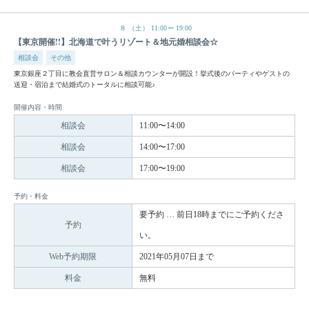
８
（土）
11:00
19:00
【東京開催!!】北海道で叶うリゾート＆地元婚相談会☆
相談会
その他
東京銀座２丁目に教会直営サロン＆相談カウンターが開設！挙式後のパーティやゲストの
送迎・宿泊まで結婚式のトータルに相談可能♪
開催内容・時間
相談会
11:00〜14:00
相談会
14:00〜17:00
相談会
17:00〜19:00
予約・料金
要予約 … 前日18時までにご予約くださ
予約
い。
Web予約期限
2021年05月07日まで
料金
無料