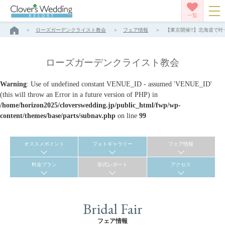
一覧
ローズガーデンクライスト教会
フェア情報
【東京開催!!】北海道で叶
ローズガーデンクライスト教会
Warning
: Use of undefined constant VENUE_ID - assumed 'VENUE_ID'
(this will throw an Error in a future version of PHP) in
/home/horizon2025/cloverswedding.jp/public_html/fwp/wp-
content/themes/base/parts/subnav.php
on line
99
オススメポイント
フォトギャラリー
フェア情報
料金プラン
挙式レポート
アクセス
Bridal Fair
フェア情報