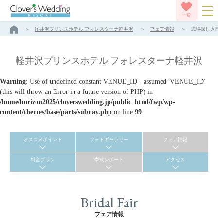
一覧
軽井沢プリンスホテル フォレスターナ軽井沢
フェア情報
式場探し入門
軽井沢プリンスホテル フォレスターナ軽井沢
Warning
: Use of undefined constant VENUE_ID - assumed 'VENUE_ID'
(this will throw an Error in a future version of PHP) in
/home/horizon2025/cloverswedding.jp/public_html/fwp/wp-
content/themes/base/parts/subnav.php
on line
99
オススメポイント
フォトギャラリー
フェア情報
料金プラン
挙式レポート
アクセス
Bridal Fair
フェア情報