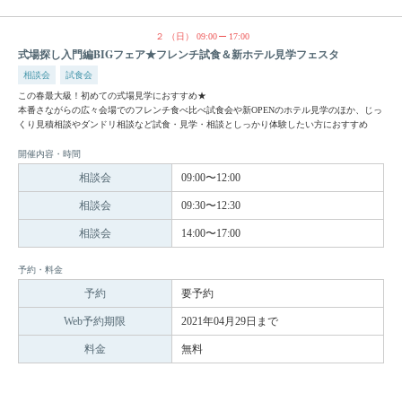
２
（日）
09:00
17:00
式場探し入門編BIGフェア★フレンチ試食＆新ホテル見学フェスタ
相談会
試食会
この春最大級！初めての式場見学におすすめ★
本番さながらの広々会場でのフレンチ食べ比べ試食会や新OPENのホテル見学のほか、じっ
くり見積相談やダンドリ相談など試食・見学・相談としっかり体験したい方におすすめ
開催内容・時間
相談会
09:00〜12:00
相談会
09:30〜12:30
相談会
14:00〜17:00
予約・料金
予約
要予約
Web予約期限
2021年04月29日まで
料金
無料