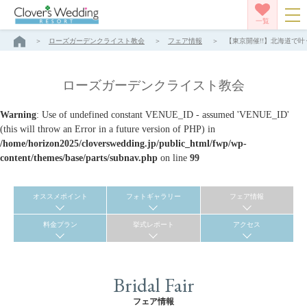
一覧
ローズガーデンクライスト教会
フェア情報
【東京開催!!】北海道で叶
ローズガーデンクライスト教会
Warning
: Use of undefined constant VENUE_ID - assumed 'VENUE_ID'
(this will throw an Error in a future version of PHP) in
/home/horizon2025/cloverswedding.jp/public_html/fwp/wp-
content/themes/base/parts/subnav.php
on line
99
オススメポイント
フォトギャラリー
フェア情報
料金プラン
挙式レポート
アクセス
Bridal Fair
フェア情報