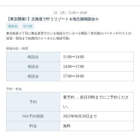
21
（月）
11:00
19:00
【東京開催!!】北海道で叶うリゾート＆地元婚相談会☆
相談会
その他
東京銀座２丁目に教会直営サロン＆相談カウンターが開設！挙式後のパーティやゲストの
送迎・宿泊まで結婚式のトータルに相談可能♪
開催内容・時間
相談会
11:00〜14:00
相談会
14:00〜17:00
相談会
17:00〜19:00
予約・料金
要予約 … 前日18時までにご予約くださ
予約
い。
Web予約期限
2021年06月20日まで
料金
無料