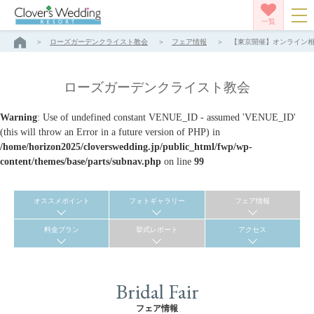
一覧
ローズガーデンクライスト教会
フェア情報
【東京開催】オンライン相談
ローズガーデンクライスト教会
Warning
: Use of undefined constant VENUE_ID - assumed 'VENUE_ID'
(this will throw an Error in a future version of PHP) in
/home/horizon2025/cloverswedding.jp/public_html/fwp/wp-
content/themes/base/parts/subnav.php
on line
99
オススメポイント
フォトギャラリー
フェア情報
料金プラン
挙式レポート
アクセス
Bridal Fair
フェア情報