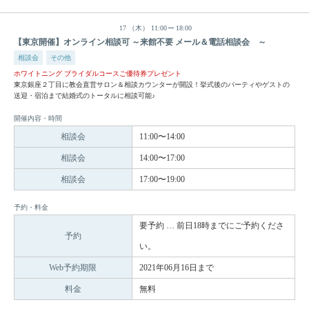
17
（木）
11:00
18:00
【東京開催】オンライン相談可 ～来館不要 メール＆電話相談会 ～
相談会
その他
ホワイトニング ブライダルコースご優待券プレゼント
東京銀座２丁目に教会直営サロン＆相談カウンターが開設！挙式後のパーティやゲストの
送迎・宿泊まで結婚式のトータルに相談可能♪
開催内容・時間
相談会
11:00〜14:00
相談会
14:00〜17:00
相談会
17:00〜19:00
予約・料金
要予約 … 前日18時までにご予約くださ
予約
い。
Web予約期限
2021年06月16日まで
料金
無料