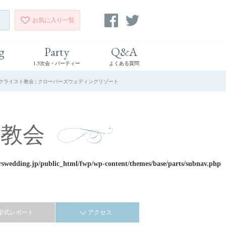
お気に入り
一覧
g
Party
Q&A
1.5次会・パーティー
よくある質問
ンクライスト教会 | クローバーズウェディングリゾート
教会
rswedding.jp/public_html/fwp/wp-content/themes/base/parts/subnav.php
挙式レポート
アクセス