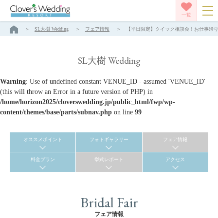
一覧
SL大樹 Wedding
フェア情報
【平日限定】クイック相談会！お仕事帰りもＯＫ！
SL大樹 Wedding
Warning
: Use of undefined constant VENUE_ID - assumed 'VENUE_ID'
(this will throw an Error in a future version of PHP) in
/home/horizon2025/cloverswedding.jp/public_html/fwp/wp-
content/themes/base/parts/subnav.php
on line
99
オススメポイント
フォトギャラリー
フェア情報
料金プラン
挙式レポート
アクセス
Bridal Fair
フェア情報