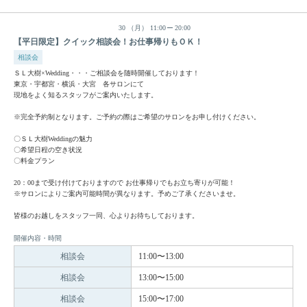
30
（月）
11:00
20:00
【平日限定】クイック相談会！お仕事帰りもＯＫ！
相談会
ＳＬ大樹×Wedding・・・ご相談会を随時開催しております！
東京・宇都宮・横浜・大宮 各サロンにて
現地をよく知るスタッフがご案内いたします。
※完全予約制となります。ご予約の際はご希望のサロンをお申し付けください。
〇ＳＬ大樹Weddingの魅力
〇希望日程の空き状況
〇料金プラン
20：00まで受け付けておりますので お仕事帰りでもお立ち寄りが可能！
※サロンによりご案内可能時間が異なります。予めご了承くださいませ。
皆様のお越しをスタッフ一同、心よりお待ちしております。
開催内容・時間
相談会
11:00〜13:00
相談会
13:00〜15:00
相談会
15:00〜17:00