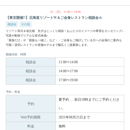
22
（日）
11:00
19:00
【東京開催!!】北海道リゾートW＆ご会食レストラン相談会☆
相談会
その他
リゾート挙式＆地元婚 先ずはじっくり相談！おふたりのイメージや希望をカンセリング♪
写真や動画でリアルな挙式体感♪
「家族だけ」や「親族も一緒に」など・・ご会食もご検討している方への会場のご案内も
可能！貸切レストランや老舗ホテルまで幅広くご提案致します。
開催内容・時間
相談会
11:00〜14:00
相談会
14:00〜17:00
相談会
17:00〜19:00
予約・料金
要予約 … 前日18時までにご予約くださ
予約
い。
Web予約期限
2021年08月21日まで
料金
無料