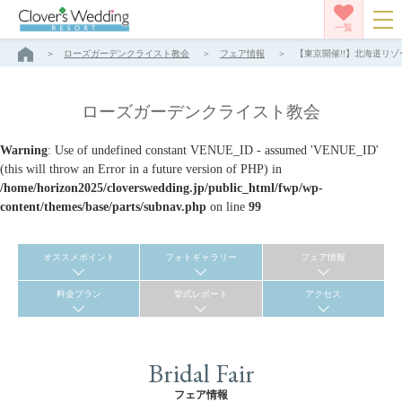
一覧
ローズガーデンクライスト教会
フェア情報
【東京開催!!】北海道リゾ
ローズガーデンクライスト教会
Warning
: Use of undefined constant VENUE_ID - assumed 'VENUE_ID'
(this will throw an Error in a future version of PHP) in
/home/horizon2025/cloverswedding.jp/public_html/fwp/wp-
content/themes/base/parts/subnav.php
on line
99
オススメポイント
フォトギャラリー
フェア情報
料金プラン
挙式レポート
アクセス
Bridal Fair
フェア情報