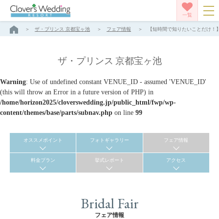
一覧
ザ・プリンス 京都宝ヶ池
フェア情報
【短時間で知りたいことだけ！】約
ザ・プリンス 京都宝ヶ池
Warning
: Use of undefined constant VENUE_ID - assumed 'VENUE_ID'
(this will throw an Error in a future version of PHP) in
/home/horizon2025/cloverswedding.jp/public_html/fwp/wp-
content/themes/base/parts/subnav.php
on line
99
オススメポイント
フォトギャラリー
フェア情報
料金プラン
挙式レポート
アクセス
Bridal Fair
フェア情報