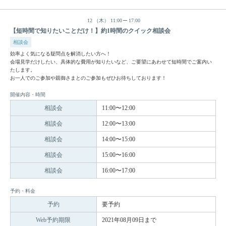
12
（木）
11:00
17:00
【短時間で知りたいことだけ！】約1時間のクイック相談会
相談会
効率よく気になる疑問点を解消したい方へ！
会場見学だけしたい、具体的な費用が知りたいなど、ご要望にあわせて短時間でご案内い
たします。
お一人でのご参加や親御さまとのご参加もぜひお待ちしております！
開催内容・時間
相談会
11:00〜12:00
相談会
12:00〜13:00
相談会
14:00〜15:00
相談会
15:00〜16:00
相談会
16:00〜17:00
予約・料金
予約
要予約
Web予約期限
2021年08月09日まで