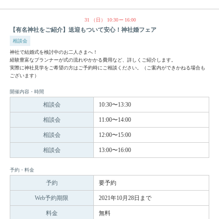
31
（日）
10:30
16:00
【有名神社をご紹介】送迎もついて安心！神社婚フェア
相談会
神社で結婚式を検討中のお二人さまへ！
経験豊富なプランナーが式の流れやかかる費用など、詳しくご紹介します。
実際に神社見学をご希望の方はご予約時にご相談ください。（ご案内ができかねる場合も
ございます）
開催内容・時間
相談会
10:30〜13:30
相談会
11:00〜14:00
相談会
12:00〜15:00
相談会
13:00〜16:00
予約・料金
予約
要予約
Web予約期限
2021年10月28日まで
料金
無料