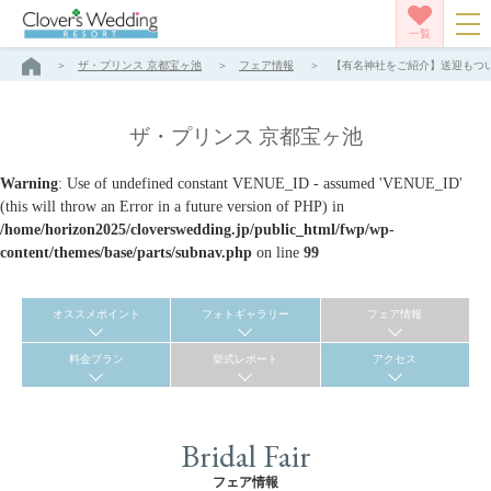
一覧
ザ・プリンス 京都宝ヶ池
フェア情報
【有名神社をご紹介】送迎もついて
ザ・プリンス 京都宝ヶ池
Warning
: Use of undefined constant VENUE_ID - assumed 'VENUE_ID'
(this will throw an Error in a future version of PHP) in
/home/horizon2025/cloverswedding.jp/public_html/fwp/wp-
content/themes/base/parts/subnav.php
on line
99
オススメポイント
フォトギャラリー
フェア情報
料金プラン
挙式レポート
アクセス
Bridal Fair
フェア情報