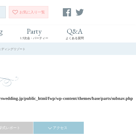
お気に入り
一覧
g
Party
Q&A
1.5次会・パーティー
よくある質問
ズウェディングリゾート
rswedding.jp/public_html/fwp/wp-content/themes/base/parts/subnav.php
挙式レポート
アクセス