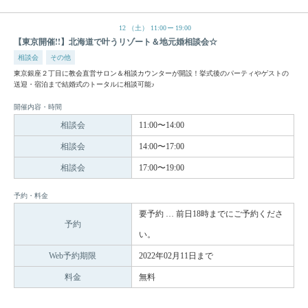
12
（土）
11:00
19:00
【東京開催!!】北海道で叶うリゾート＆地元婚相談会☆
相談会
その他
東京銀座２丁目に教会直営サロン＆相談カウンターが開設！挙式後のパーティやゲストの
送迎・宿泊まで結婚式のトータルに相談可能♪
開催内容・時間
相談会
11:00〜14:00
相談会
14:00〜17:00
相談会
17:00〜19:00
予約・料金
要予約 … 前日18時までにご予約くださ
予約
い。
Web予約期限
2022年02月11日まで
料金
無料