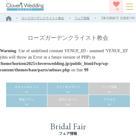
一覧
ローズガーデンクライスト教会
フェア情報
【東京開催!!】北海道で叶
ローズガーデンクライスト教会
Warning
: Use of undefined constant VENUE_ID - assumed 'VENUE_ID'
(this will throw an Error in a future version of PHP) in
/home/horizon2025/cloverswedding.jp/public_html/fwp/wp-
content/themes/base/parts/subnav.php
on line
99
オススメポイント
フォトギャラリー
フェア情報
料金プラン
挙式レポート
アクセス
Bridal Fair
フェア情報