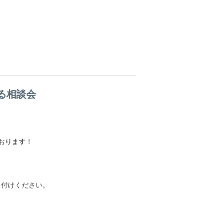
える相談会
ております！
し付けください。