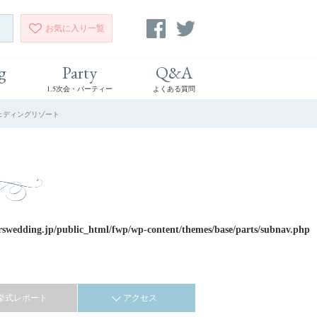
お気に入り
一覧
g
Party
Q&A
1.5次会・パーティー
よくある質問
ズウェディングリゾート
rswedding.jp/public_html/fwp/wp-content/themes/base/parts/subnav.php
挙式レポート
アクセス