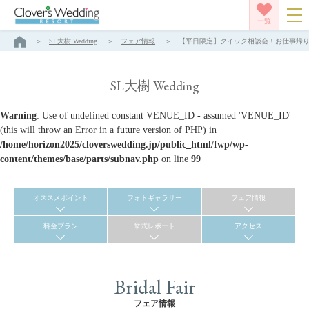
一覧
SL大樹 Wedding
フェア情報
【平日限定】クイック相談会！お仕事帰りもＯＫ！
SL大樹 Wedding
Warning
: Use of undefined constant VENUE_ID - assumed 'VENUE_ID'
(this will throw an Error in a future version of PHP) in
/home/horizon2025/cloverswedding.jp/public_html/fwp/wp-
content/themes/base/parts/subnav.php
on line
99
オススメポイント
フォトギャラリー
フェア情報
料金プラン
挙式レポート
アクセス
Bridal Fair
フェア情報