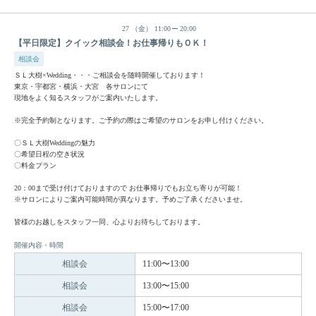
27
（金）
11:00
20:00
【平日限定】クイック相談会！お仕事帰りもＯＫ！
相談会
ＳＬ大樹×Wedding・・・ご相談会を随時開催しております！
東京・宇都宮・横浜・大宮 各サロンにて
現地をよく知るスタッフがご案内いたします。
※完全予約制となります。ご予約の際はご希望のサロンをお申し付けください。
〇ＳＬ大樹Weddingの魅力
〇希望日程の空き状況
〇料金プラン
20：00まで受け付けておりますので お仕事帰りでもお立ち寄りが可能！
※サロンによりご案内可能時間が異なります。予めご了承くださいませ。
皆様のお越しをスタッフ一同、心よりお待ちしております。
開催内容・時間
相談会
11:00〜13:00
相談会
13:00〜15:00
相談会
15:00〜17:00