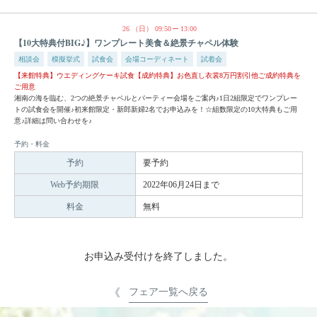
26
（日）
09:50
13:00
【10大特典付BIG♪】ワンプレート美食＆絶景チャペル体験
相談会
模擬挙式
試食会
会場コーディネート
試着会
【来館特典】ウエディングケーキ試食【成約特典】お色直し衣裳8万円割引他ご成約特典を
ご用意
湘南の海を臨む、2つの絶景チャペルとパーティー会場をご案内♪1日2組限定でワンプレー
トの試食会を開催♪初来館限定・新郎新婦2名でお申込みを！☆組数限定の10大特典もご用
意♪詳細は問い合わせを♪
予約・料金
予約
要予約
Web予約期限
2022年06月24日まで
料金
無料
お申込み受付けを終了しました。
フェア一覧へ戻る