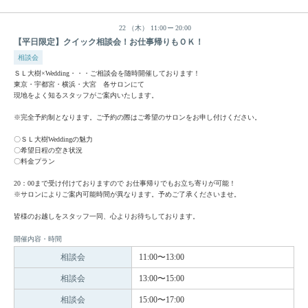
22
（木）
11:00
20:00
【平日限定】クイック相談会！お仕事帰りもＯＫ！
相談会
ＳＬ大樹×Wedding・・・ご相談会を随時開催しております！
東京・宇都宮・横浜・大宮 各サロンにて
現地をよく知るスタッフがご案内いたします。
※完全予約制となります。ご予約の際はご希望のサロンをお申し付けください。
〇ＳＬ大樹Weddingの魅力
〇希望日程の空き状況
〇料金プラン
20：00まで受け付けておりますので お仕事帰りでもお立ち寄りが可能！
※サロンによりご案内可能時間が異なります。予めご了承くださいませ。
皆様のお越しをスタッフ一同、心よりお待ちしております。
開催内容・時間
相談会
11:00〜13:00
相談会
13:00〜15:00
相談会
15:00〜17:00