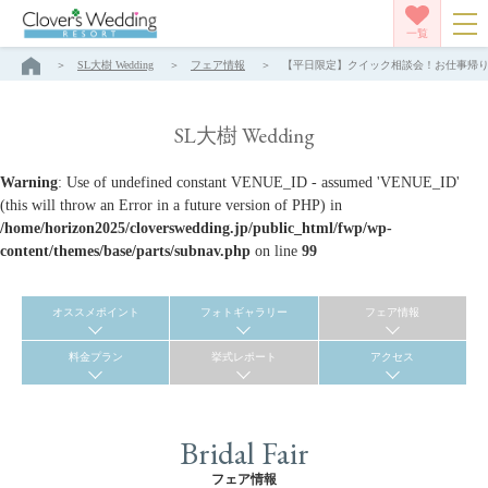
一覧
SL大樹 Wedding
フェア情報
【平日限定】クイック相談会！お仕事帰りもＯＫ！
SL大樹 Wedding
Warning
: Use of undefined constant VENUE_ID - assumed 'VENUE_ID'
(this will throw an Error in a future version of PHP) in
/home/horizon2025/cloverswedding.jp/public_html/fwp/wp-
content/themes/base/parts/subnav.php
on line
99
オススメポイント
フォトギャラリー
フェア情報
料金プラン
挙式レポート
アクセス
Bridal Fair
フェア情報