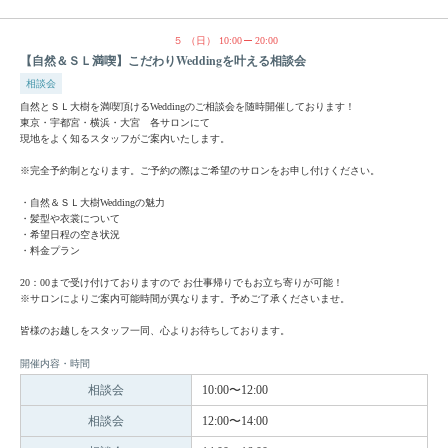
５
（日）
10:00
20:00
【自然＆ＳＬ満喫】こだわりWeddingを叶える相談会
相談会
自然とＳＬ大樹を満喫頂けるWeddingのご相談会を随時開催しております！
東京・宇都宮・横浜・大宮 各サロンにて
現地をよく知るスタッフがご案内いたします。
※完全予約制となります。ご予約の際はご希望のサロンをお申し付けください。
・自然＆ＳＬ大樹Weddingの魅力
・髪型や衣裳について
・希望日程の空き状況
・料金プラン
20：00まで受け付けておりますので お仕事帰りでもお立ち寄りが可能！
※サロンによりご案内可能時間が異なります。予めご了承くださいませ。
皆様のお越しをスタッフ一同、心よりお待ちしております。
開催内容・時間
相談会
10:00〜12:00
相談会
12:00〜14:00