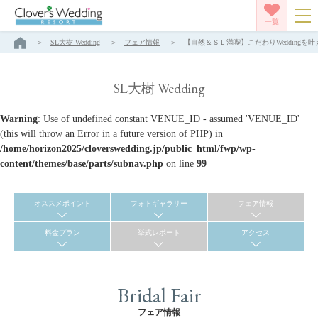
一覧
SL大樹 Wedding
フェア情報
【自然＆ＳＬ満喫】こだわりWeddingを叶える
SL大樹 Wedding
Warning
: Use of undefined constant VENUE_ID - assumed 'VENUE_ID'
(this will throw an Error in a future version of PHP) in
/home/horizon2025/cloverswedding.jp/public_html/fwp/wp-
content/themes/base/parts/subnav.php
on line
99
オススメポイント
フォトギャラリー
フェア情報
料金プラン
挙式レポート
アクセス
Bridal Fair
フェア情報