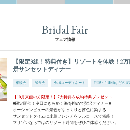
Bridal Fair
フェア情報
【限定3組！特典付き】リゾートを体験！2万
景サンセットディナー
相談会
試食会
会場コーディネート
料理・引出物などの展
【10月来館の方限定！】7大特典＆成約特典プレゼント
■限定開催！夕日にきらめく海を眺めて贅沢ディナー■
オーシャンビューの景色がゆっくりと茜色に染まる
サンセットタイムに糸島フレンチをフルコースで堪能！
マリゾンならではのリゾート時間をぜひご体感ください。