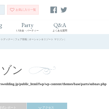
お気に入り
一覧
g
Party
Q&A
1.5次会・パーティー
よくある質問
ィナー | フェア情報 | オーシャン＆リゾート マリゾン |
リゾン
rswedding.jp/public_html/fwp/wp-content/themes/base/parts/subnav.php
挙式レポート
アクセス