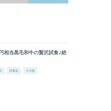
円相当黒毛和牛の贅沢試食♪絶
示
試着会
その他