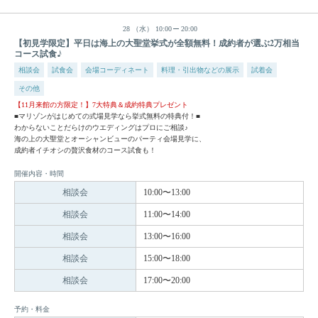
28
（水）
10:00
20:00
【初見学限定】平日は海上の大聖堂挙式が全額無料！成約者が選ぶ2万相当
コース試食♪
相談会
試食会
会場コーディネート
料理・引出物などの展示
試着会
その他
【11月来館の方限定！】7大特典＆成約特典プレゼント
■マリゾンがはじめての式場見学なら挙式無料の特典付！■
わからないことだらけのウエディングはプロにご相談♪
海の上の大聖堂とオーシャンビューのパーティ会場見学に、
成約者イチオシの贅沢食材のコース試食も！
開催内容・時間
相談会
10:00〜13:00
相談会
11:00〜14:00
相談会
13:00〜16:00
相談会
15:00〜18:00
相談会
17:00〜20:00
予約・料金