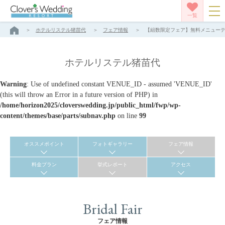
一覧
ホテルリステル猪苗代
フェア情報
【組数限定フェア】無料メニューテイ
ホテルリステル猪苗代
Warning
: Use of undefined constant VENUE_ID - assumed 'VENUE_ID'
(this will throw an Error in a future version of PHP) in
/home/horizon2025/cloverswedding.jp/public_html/fwp/wp-
content/themes/base/parts/subnav.php
on line
99
オススメポイント
フォトギャラリー
フェア情報
料金プラン
挙式レポート
アクセス
Bridal Fair
フェア情報