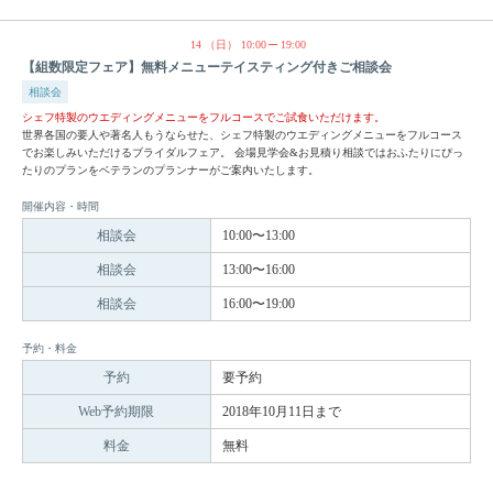
14
（日）
10:00
19:00
【組数限定フェア】無料メニューテイスティング付きご相談会
相談会
シェフ特製のウエディングメニューをフルコースでご試食いただけます。
世界各国の要人や著名人もうならせた、シェフ特製のウエディングメニューをフルコース
でお楽しみいただけるブライダルフェア。 会場見学会&お見積り相談ではおふたりにぴっ
たりのプランをベテランのプランナーがご案内いたします。
開催内容・時間
相談会
10:00〜13:00
相談会
13:00〜16:00
相談会
16:00〜19:00
予約・料金
予約
要予約
Web予約期限
2018年10月11日まで
料金
無料